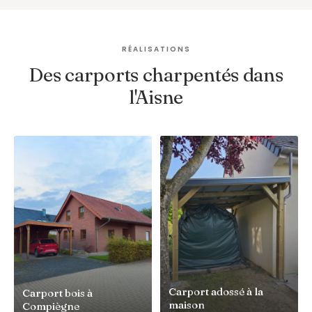
RÉALISATIONS
Des carports charpentés dans
l'Aisne
Carport adossé à la
Carport bois à
maison
Compiègne