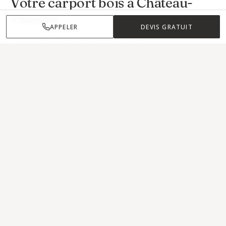
Votre carport bois à
Château-
Thierry
APPELER
DEVIS GRATUIT
Une question qui n'est pas listée ? Appelez-nous, on y répond
directement.
06 36 39 57 98
APPEL GRATUIT
Posez-vous des carports à Château-Thierry et
dans les communes voisines ?
Mon allée est en pente, peut-on y poser un
carport ?