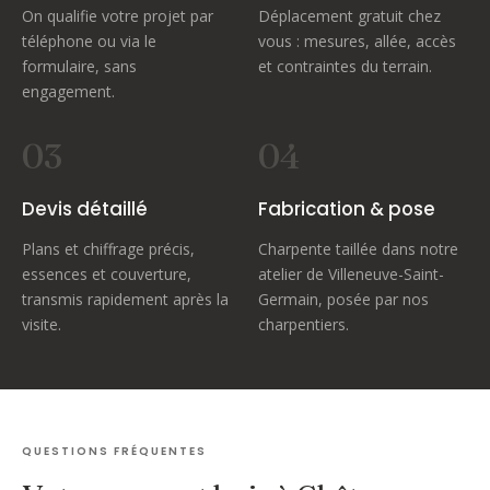
On qualifie votre projet par
Déplacement gratuit chez
téléphone ou via le
vous : mesures, allée, accès
formulaire, sans
et contraintes du terrain.
engagement.
03
04
Devis détaillé
Fabrication & pose
Plans et chiffrage précis,
Charpente taillée dans notre
essences et couverture,
atelier de Villeneuve-Saint-
transmis rapidement après la
Germain, posée par nos
visite.
charpentiers.
QUESTIONS FRÉQUENTES